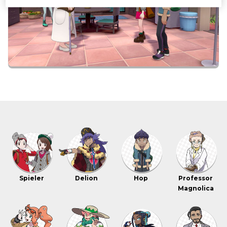
Spieler
Delion
Hop
Professor
Magnolica