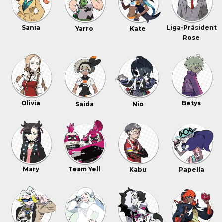
Sania
Liga-Präsident
Yarro
Kate
Rose
Olivia
Betys
Saida
Nio
Mary
Team Yell
Kabu
Papella