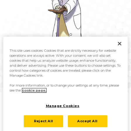
This site uses cookies. Cookies that are strictly necessary for website
operations are always active. With your consent, we will also set
cookies that help us analyze website usage, enhance functionality,
and deliver advertising. Please use these buttons to choose settings. To
control how categories of cookies are treated, please click on the
Professor Magnolica ist die berühmte Pokémon-Professorin der Galar-
Manage Cookies link.
Region. Das Hauptaugenmerk ihrer Forschung liegt auf dem
Dynamax-Phänomen. Sie lebt mit Sania zusammen und hat ihr
For more information, or to change your settings at any time, please
aufgetragen, etwas Bestimmtes zu erforschen...
see the
cookie page.
Manage Cookies
Reject All
Accept All