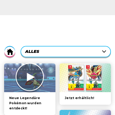
CURRENTLY-
ALLES
Home
ACTIVE
CATEGORY
ALLES
FILTER:
HANDLUNG
POKÉMON
PERSONEN
Jetzt erhältlich!
Neue Legendäre
Pokémon wurden
entdeckt!
SPIELFUNKTIONEN