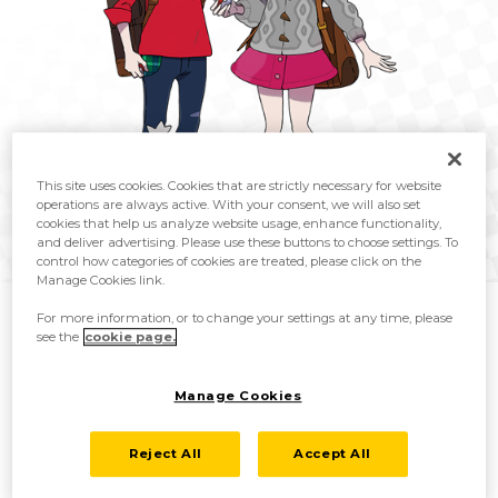
This site uses cookies. Cookies that are strictly necessary for website
operations are always active. With your consent, we will also set
cookies that help us analyze website usage, enhance functionality,
and deliver advertising. Please use these buttons to choose settings. To
control how categories of cookies are treated, please click on the
Spieler (männlich) Spieler (weiblich)
Manage Cookies link.
For more information, or to change your settings at any time, please
see the
cookie page.
Manage Cookies
Reject All
Accept All