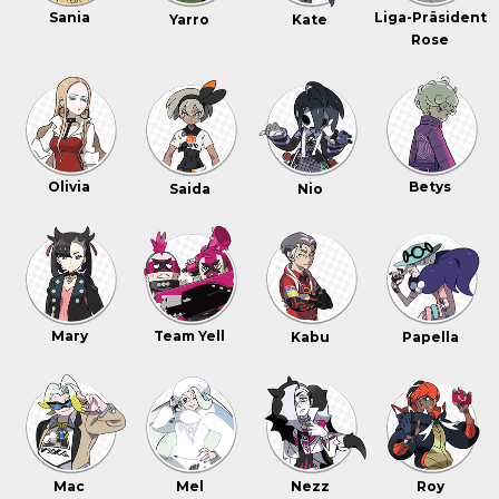
Sania
Liga-Präsident
Yarro
Kate
Rose
Olivia
Betys
Saida
Nio
Mary
Team Yell
Kabu
Papella
Mac
Mel
Nezz
Roy