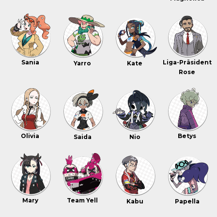
Sania
Liga-Präsident
Yarro
Kate
Rose
Olivia
Betys
Saida
Nio
Mary
Team Yell
Kabu
Papella