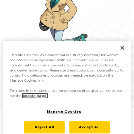
This site uses cookies. Cookies that are strictly necessary for website
operations are always active. With your consent, we will also set
cookies that help us analyze website usage, enhance functionality,
and deliver advertising. Please use these buttons to choose settings. To
control how categories of cookies are treated, please click on the
Manage Cookies link.
Sania ist die Enkelin von Professor Magnolica und seit Kindheitstagen
For more information, or to change your settings at any time, please
mit Delion befreundet. Sie ist eine junge Wissenschaftlerin, die als
see the
cookie page.
Professor Magnolicas Assistentin arbeitet. Dank ihres umfangreichen
Wissens wird dir Sania auf deinem Abenteuer mit hilfreichen Tipps zur
Manage Cookies
Seite stehen!
Reject All
Accept All