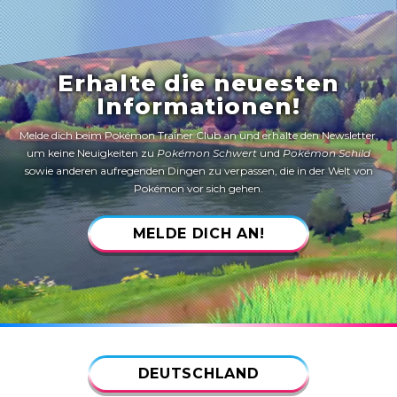
Erhalte die neuesten
Informationen!
Melde dich beim Pokémon Trainer Club an und erhalte den Newsletter,
um keine Neuigkeiten zu
Pokémon Schwert
und
Pokémon Schild
sowie anderen aufregenden Dingen zu verpassen, die in der Welt von
Pokémon vor sich gehen.
MELDE DICH AN!
DEUTSCHLAND