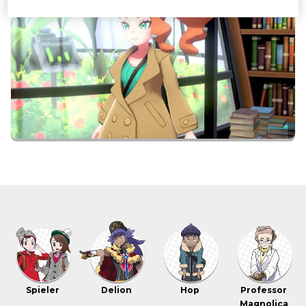
Spieler
Delion
Hop
Professor
Magnolica