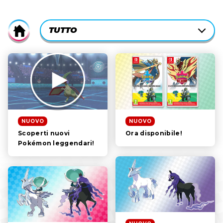
CURRENTLY-
TUTTO
Home
ACTIVE
CATEGORY
TUTTO
FILTER:
LA STORIA
I POKÉMON
I PERSONAGGI
NUOVO
NUOVO
Ora disponibile!
Scoperti nuovi
ASPETTI DI GIOCO
Pokémon leggendari!
VIDEO