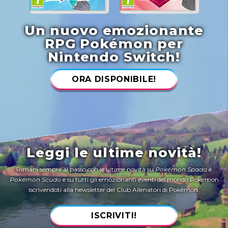
Un nuovo emozionante
RPG Pokémon per
Nintendo Switch!
ORA DISPONIBILE!
Leggi le ultime novità!
Rimani sempre al passo con le ultime novità su
Pokémon Spada
e
Pokémon Scudo
e su tutti gli emozionanti eventi del mondo Pokémon
iscrivendoti alla newsletter del Club Allenatori di Pokémon.
ISCRIVITI!