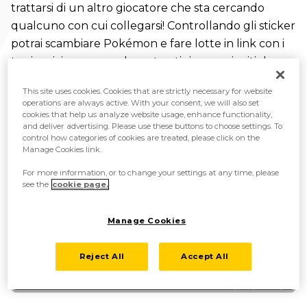
trattarsi di un altro giocatore che sta cercando
qualcuno con cui collegarsi! Controllando gli sticker
potrai scambiare Pokémon e fare lotte in link con i
tuoi amici, ma non solo: potresti ricevere inviti da
giocatori che non hai mai incontrato prima!
This site uses cookies. Cookies that are strictly necessary for website
operations are always active. With your consent, we will also set
cookies that help us analyze website usage, enhance functionality,
and deliver advertising. Please use these buttons to choose settings. To
control how categories of cookies are treated, please click on the
Manage Cookies link.
For more information, or to change your settings at any time, please
see the
cookie page.
Manage Cookies
Reject All
Accept All