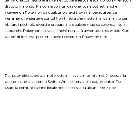
Se hai una connessione a Internet potrai effettuare scambi con Allenatori
di tutto il mondo. Ma con la comunicazione locale potresti anche
ricevere un Pokémon da qualcuno che si trova nei paraggi senza
nemmeno rendertene conto! Non ti resta che metterti in cammino per
visitare i posti più diversi e prepararti a qualche magica sorpresa! Non
saprai che Pokémon riceverai finché non sarà avvenuto lo scambio. Con
un po' di fortuna, potresti anche ricevere un Pokémon raro.
Per poter effettuare scambi e lotte in link tramite Internet è necessaria
un'iscrizione a Nintendo Switch Online (servizio a pagamento). Per
usare la comunicazione locale non è necessaria alcuna iscrizione.