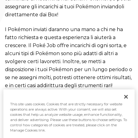
assegnare gli incarichi ai tuoi Pokémon inviandoli
direttamente dai Box!
I Pokémon inviati daranno una mano a chi ne ha
fatto richiesta e questa esperienza li aiuterà a
crescere. Il Poké Job offre incarichi di ogni sorta, e
alcuni tipi di Pokémon sono più adatti di altri a
svolgere certi lavoretti. Inoltre, se metti a
disposizione i tuoi Pokémon per un lungo periodo o
se ne assegni molti, potresti ottenere ottimi risultati,
e in certi casi addirittura degli strumenti rari!
This site uses cookies. Cookies that are strictly necessary for website
operations are always active. With your consent, we will also set
cookies that help us analyze website usage, enhance functionality,
and deliver advertising. Please use these buttons to choose settings. To
control how categories of cookies are treated, please click on the
Manage Cookies link.