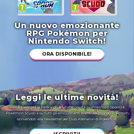
Un nuovo emozionante
RPG Pokémon per
Nintendo Switch!
ORA DISPONIBILE!
Leggi le ultime novità!
Rimani sempre al passo con le ultime novità su
Pokémon Spada
e
Pokémon Scudo
e su tutti gli emozionanti eventi del mondo Pokémon
iscrivendoti alla newsletter del Club Allenatori di Pokémon.