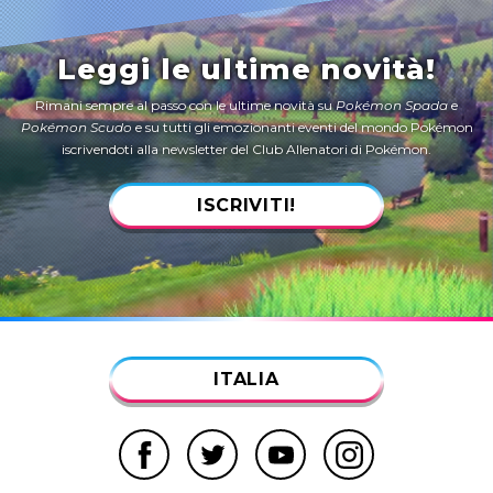
Leggi le ultime novità!
Rimani sempre al passo con le ultime novità su
Pokémon Spada
e
Pokémon Scudo
e su tutti gli emozionanti eventi del mondo Pokémon
iscrivendoti alla newsletter del Club Allenatori di Pokémon.
ISCRIVITI!
ITALIA