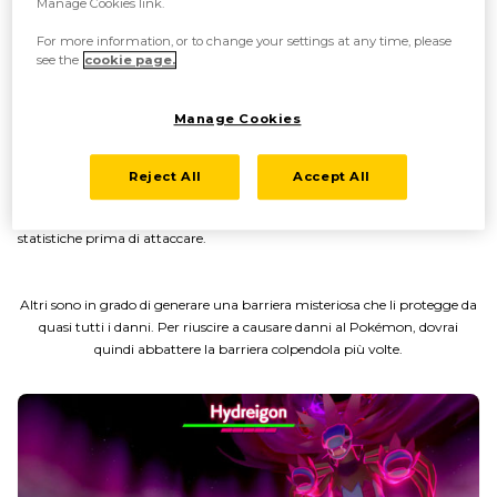
Manage Cookies link.
For more information, or to change your settings at any time, please
see the
cookie page.
Manage Cookies
Reject All
Accept All
Alcuni Pokémon Dynamax neutralizzeranno le abilità di tutti i
Pokémon avversari in campo o azzereranno qualsiasi loro modifica alle
statistiche prima di attaccare.
Altri sono in grado di generare una barriera misteriosa che li protegge da
quasi tutti i danni. Per riuscire a causare danni al Pokémon, dovrai
quindi abbattere la barriera colpendola più volte.