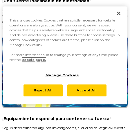
¡Una fuente inacabable de electricidad!
Absorbe electrones para mantener su fuerza vital, ya que la mayor parte de
su cuerpo está compuesto de energía eléctrica. Se dice que sus movimientos
This site uses cookies. Cookies that are strictly necessary for website
de tipo Eléctrico son más poderosos que los de cualquier Pokémon de ese
operations are always active. With your consent, we will also set
tipo.
cookies that help us analyze website usage, enhance functionality,
and deliver advertising. Please use these buttons to choose settings. To
control how categories of cookies are treated, please click on the
Manage Cookies link.
For more information, or to change your settings at any time, please
see the
cookie page.
Manage Cookies
Reject All
Accept All
¡Equipamiento especial para contener su fuerza!
Según determinaron algunos investigadores, el cuerpo de Regieleki cuenta