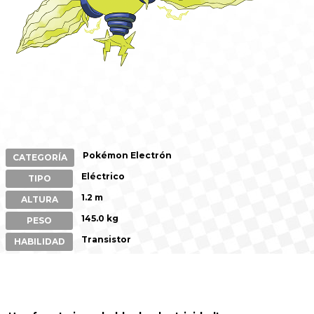
Pokémon Electrón
CATEGORÍA
Eléctrico
TIPO
1.2 m
ALTURA
145.0 kg
PESO
Transistor
HABILIDAD