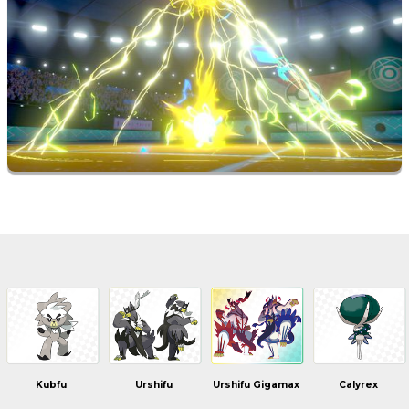
Kubfu
Urshifu
Urshifu Gigamax
Calyrex