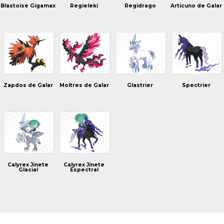
Blastoise Gigamax
Regieleki
Regidrago
Articuno de Galar
Zapdos de Galar
Moltres de Galar
Glastrier
Spectrier
Calyrex Jinete
Calyrex Jinete
Glacial
Espectral