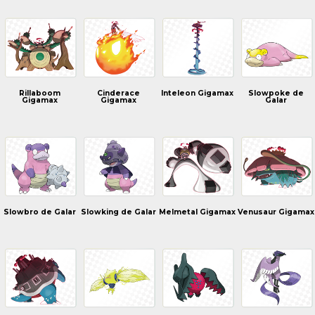
Rillaboom
Cinderace
Inteleon Gigamax
Slowpoke de
Gigamax
Gigamax
Galar
Slowbro de Galar
Slowking de Galar
Melmetal Gigamax
Venusaur Gigamax