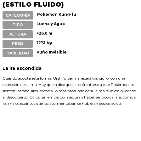
(ESTILO FLUIDO)
Pokémon Kung-fu
CATEGORÍA
Lucha y Agua
TIPO
>26.0 m
ALTURA
???.? kg
PESO
Puño Invisible
HABILIDAD
La ira escondida
Cuando adopta esta forma, Urshifu permanecerá tranquilo, con una
expresión de calma. Hay quien dice que, al enfrentarse a este Pokémon, se
sienten intranquilos, como si lo más profundo de su alma hubiese quedado
al descubierto. Otros, sin embargo, aseguran haber sentido calma, como si
los malos espíritus que los atormentaban se hubieran desvanecido.