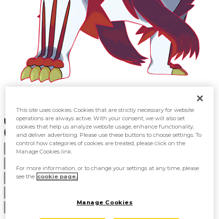
This site uses cookies. Cookies that are strictly necessary for website
operations are always active. With your consent, we will also set
URSHIFU GIGAMAX
cookies that help us analyze website usage, enhance functionality,
(ESTILO BRUSCO)
and deliver advertising. Please use these buttons to choose settings. To
control how categories of cookies are treated, please click on the
Pokémon Kung-fu
CATEGORÍA
Manage Cookies link.
Lucha y Siniestro
TIPO
For more information, or to change your settings at any time, please
>29.0 m
see the
cookie page.
ALTURA
???.? kg
PESO
Manage Cookies
Puño Invisible
HABILIDAD