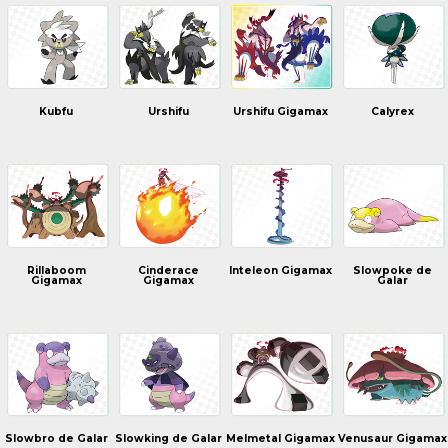
Kubfu
Urshifu
Urshifu Gigamax
Calyrex
Rillaboom
Cinderace
Inteleon Gigamax
Slowpoke de
Gigamax
Gigamax
Galar
Slowbro de Galar
Slowking de Galar
Melmetal Gigamax
Venusaur Gigamax