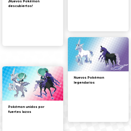
¡Nuevos Pokémon
descubiertos!
Nuevos Pokémon
legendarios
Pokémon unidos por
fuertes lazos