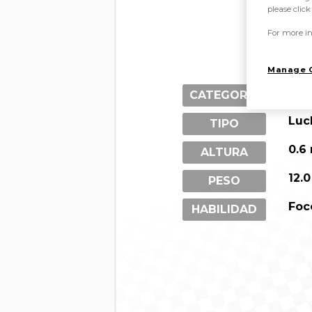
please clic
For more in
Manage 
Pok
CATEGORÍA
Luc
TIPO
0.6
ALTURA
12.
PESO
Foc
HABILIDAD