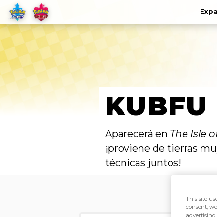
Expa
KUBFU
Aparecerá en
The Isle 
¡proviene de tierras mu
técnicas juntos!
This site us
consent, we
advertising.