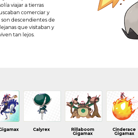
ía viajar a tierras
uscaban comerciar y
a son descendientes de
lejanas que visitaban y
ven tan lejos.
 Gigamax
Calyrex
Rillaboom
Cinderace
Gigamax
Gigamax