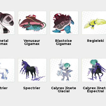
etal
Venusaur
Blastoise
Regieleki
amax
Gigamax
Gigamax
trier
Spectrier
Calyrex Jinete
Calyrex Jine
Glacial
Espectral