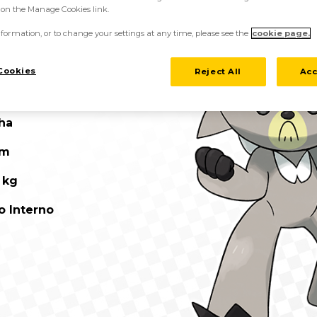
k on the Manage Cookies link.
formation, or to change your settings at any time, please see the
cookie page.
Cookies
Reject All
Acc
émon Kung-fu
ha
 m
0 kg
o Interno