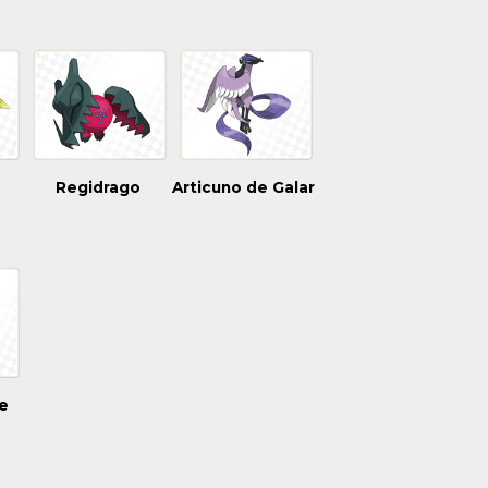
Regidrago
Articuno de Galar
te