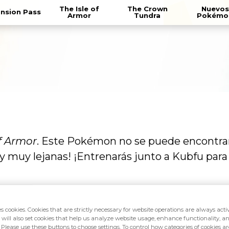
The Isle of
The Crown
Nuevos
nsion Pass
Armor
Tundra
Pokémo
of Armor
. Este Pokémon no se puede encontrar 
y muy lejanas! ¡Entrenarás junto a Kubfu para
es cookies. Cookies that are strictly necessary for website operations are always act
 will also set cookies that help us analyze website usage, enhance functionality, an
 Please use these buttons to choose settings. To control how categories of cookies ar