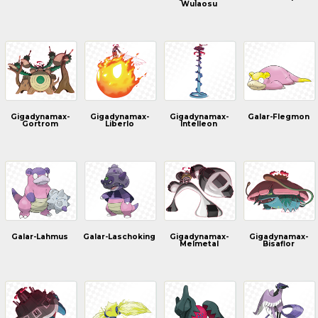
Wulaosu
Gigadynamax-
Gigadynamax-
Gigadynamax-
Galar-Flegmon
Gortrom
Liberlo
Intelleon
Galar-Lahmus
Galar-Laschoking
Gigadynamax-
Gigadynamax-
Melmetal
Bisaflor