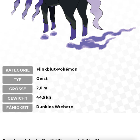
Flinkblut-Pokémon
KATEGORIE
Geist
TYP
2,0 m
GRÖSSE
44,5 kg
GEWICHT
Dunkles Wiehern
FÄHIGKEIT