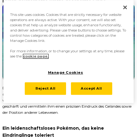
Durch geisterhafte Kräfte geschärfte Sinne
This site uses cookies. Cookies that are strictly necessary for website
operations are always active. With your consent, we will also set
cookies that help us analyze website usage, enhance functionality,
and deliver advertising. Please use these buttons to choose settings. To
control how categories of cookies are treated, please click on the
Manage Cookies link.
For more information, or to change your settings at any time, please
see the
cookie page.
Manage Cookies
Das Pokémon bevorzugt Einsamkeit und Stille und ist vor allem nachts
Reject All
Accept All
aktiv, wenn seine Energie besonders stark ist. Durch seine Nachtaktivität
verkümmerte sein Sehsinn, doch Phantoross’ andere vier Sinne sind dafür
geschärft und vermitteln ihm einen präzisen Eindruck des Geländes sowie
der Position anderer Lebewesen.
Ein leidenschaftsloses Pokémon, das keine
Eindringlinge toleriert