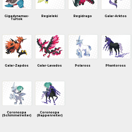
Gigadynamax-
Regieleki
Regidrago
Galar-Arktos
Turtok
Galar-Zapdos
Galar-Lavados
Polaross
Phantoross
Coronospa
Coronospa
(Schimmelreiter)
(Rappenreiter)