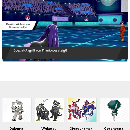
Dakuma
Wulaosu
Gigadynamax-
Coronospa