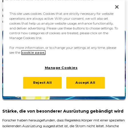
Ein Körper mit endloser Stromversorgung
Dieses Pokémon nimmt Elektronen auf, um zu überleben. Sein Körper
This site uses cookies. Cookies that are strictly necessary for website
besteht überwiegend aus elektrischer Energie. Seine Elektro-Attacken
operations are always active. With your consent, we will also set
sollen stärker sein als die aller anderen Pokémon dieses Typs.
cookies that help us analyze website usage, enhance functionality,
and deliver advertising. Please use these buttons to choose settings. To
control how categories of cookies are treated, please click on the
Manage Cookies link.
For more information, or to change your settings at any time, please
see the
cookie page.
Manage Cookies
Reject All
Accept All
Stärke, die von besonderer Ausrüstung gebändigt wird
Forscher haben herausgefunden, dass Regielekis Körper mit einer speziellen
isolierenden Ausrüstung ausgestattet ist, die Strom nicht leitet. Manche