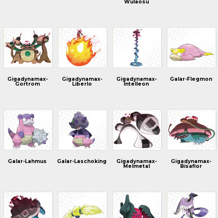
Wulaosu
Gigadynamax-
Gigadynamax-
Gigadynamax-
Galar-Flegmon
Gortrom
Liberlo
Intelleon
Galar-Lahmus
Galar-Laschoking
Gigadynamax-
Gigadynamax-
Melmetal
Bisaflor