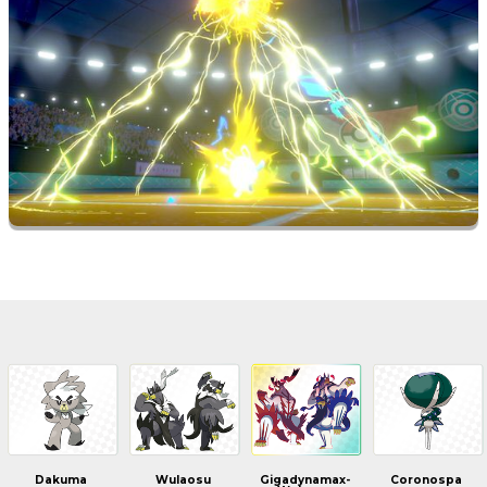
Dakuma
Wulaosu
Gigadynamax-
Coronospa