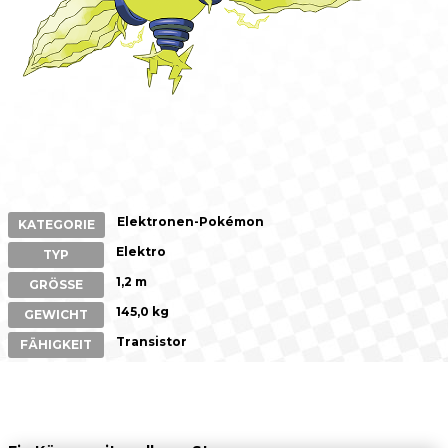
Elektronen-Pokémon
KATEGORIE
Elektro
TYP
1,2 m
GRÖSSE
145,0 kg
GEWICHT
Transistor
FÄHIGKEIT