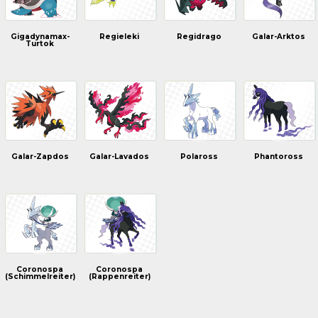
Gigadynamax-
Regieleki
Regidrago
Galar-Arktos
Turtok
Galar-Zapdos
Galar-Lavados
Polaross
Phantoross
Coronospa
Coronospa
(Schimmelreiter)
(Rappenreiter)