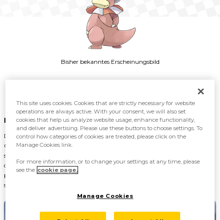
Bisher bekanntes Erscheinungsbild
This site uses cookies. Cookies that are strictly necessary for website
operations are always active. With your consent, we will also set
Ein cleveres Muschas übernimmt das Kommando
cookies that help us analyze website usage, enhance functionality,
and deliver advertising. Please use these buttons to choose settings. To
Durch den Biss eines Muschas’ kam es zu einer Reaktion zwischen den
control how categories of cookies are treated, please click on the
Manage Cookies link.
Chemikalien aus Galar-Flegmons Gehirn und den Gewürzpartikeln in
seinem Körper. So erlangte es bei der Entwicklung zu Galar-Laschoking
For more information, or to change your settings at any time, please
den Typ Gift. Zudem wurde Muschas deutlich intelligenter, wodurch es
see the
cookie page.
psychische Kräfte erhielt, die andere Psycho-Pokémon in den Schatten
stellen.
Manage Cookies