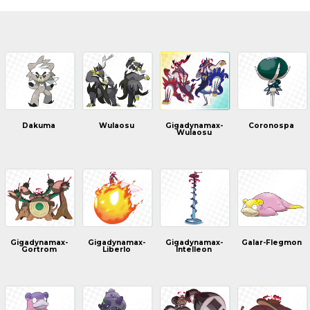
Dakuma
Wulaosu
Gigadynamax-
Coronospa
Wulaosu
Gigadynamax-
Gigadynamax-
Gigadynamax-
Galar-Flegmon
Gortrom
Liberlo
Intelleon