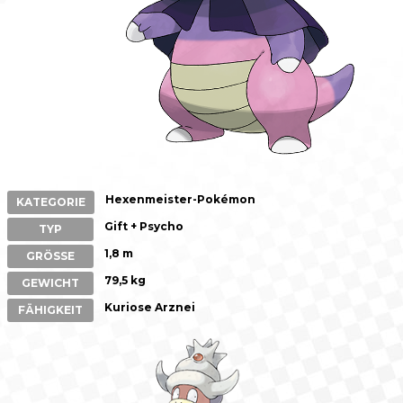
Hexenmeister-Pokémon
KATEGORIE
Gift + Psycho
TYP
1,8 m
GRÖSSE
79,5 kg
GEWICHT
Kuriose Arznei
FÄHIGKEIT