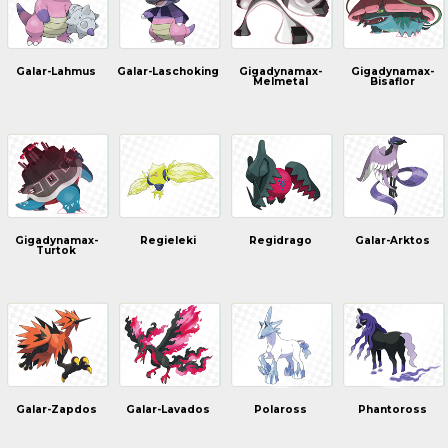
Galar-Lahmus
Galar-Laschoking
Gigadynamax-
Gigadynamax-
Melmetal
Bisaflor
Gigadynamax-
Regieleki
Regidrago
Galar-Arktos
Turtok
Galar-Zapdos
Galar-Lavados
Polaross
Phantoross