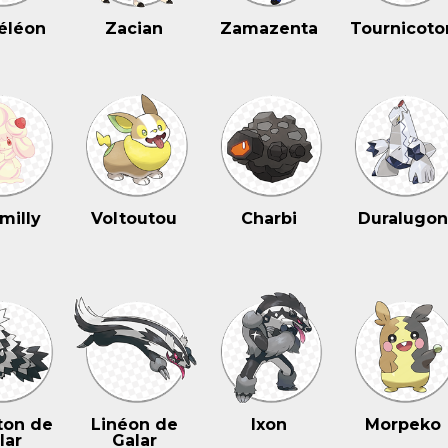
éléon
Zacian
Zamazenta
Tournicoto
milly
Voltoutou
Charbi
Duralugo
ton de
Linéon de
Ixon
Morpeko
lar
Galar