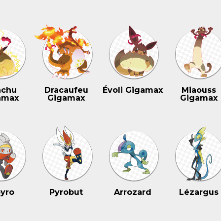
achu
Dracaufeu
Évoli Gigamax
Miaouss
amax
Gigamax
Gigamax
yro
Pyrobut
Arrozard
Lézargus