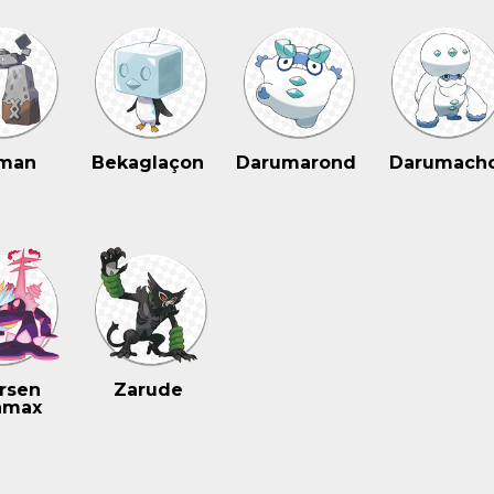
man
Bekaglaçon
Darumarond
Darumach
rsen
Zarude
amax