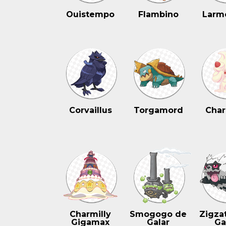
Ouistempo
Flambino
Larm
Corvaillus
Torgamord
Char
Charmilly
Smogogo de
Zigza
Gigamax
Galar
Ga