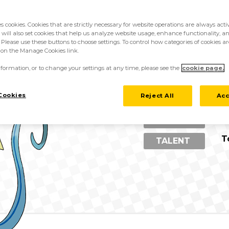
es cookies. Cookies that are strictly necessary for website operations are always act
 will also set cookies that help us analyze website usage, enhance functionality, an
 Please use these buttons to choose settings. To control how categories of cookies ar
k on the Manage Cookies link.
P
CATÉGORIE
formation, or to change your settings at any time, please see the
cookie page.
E
TYPE
Cookies
Reject All
Acc
1
TAILLE
4
POIDS
T
TALENT