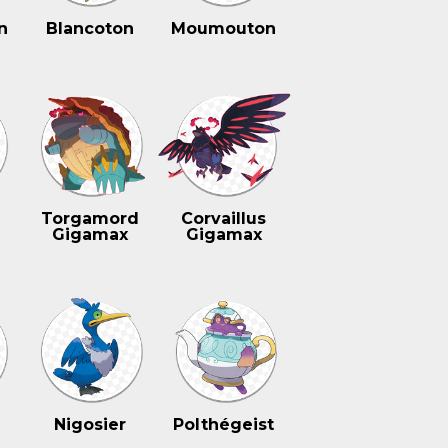
n
Blancoton
Moumouton
n
Torgamord
Corvaillus
Gigamax
Gigamax
Nigosier
Polthégeist