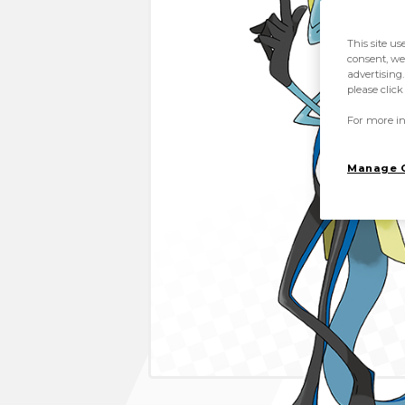
This site us
consent, we
advertising.
please clic
For more in
Manage 