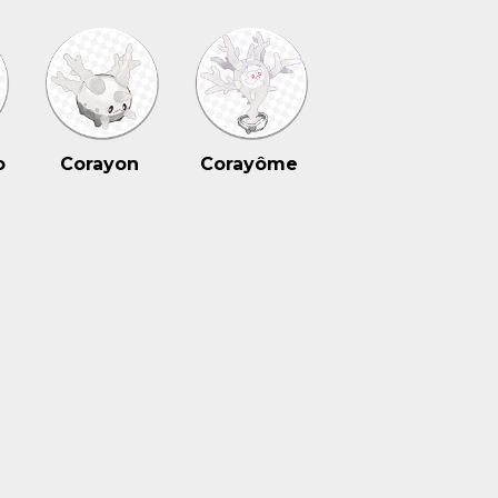
o
Corayon
Corayôme