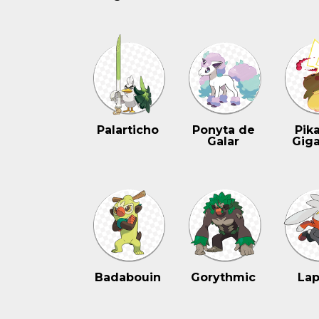
Palarticho
Ponyta de
Pik
Galar
Gig
Badabouin
Gorythmic
Lap