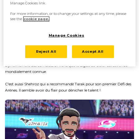
Manage Cookies link.
For more information, or to change your settings at any time, please
see the
cookie page.
Manage Cookies
LE PRÉSIDENT SHEHROZ
Reject All
Accept All
Shehroz est le président de la Ligue Pokémon de Galar, ainsi que le PDG
d'un vaste conglomérat. C'est grâce à son idée d'utiliser le phénomène
Dynamax lors des combats d'Arène que la Ligue de Galar est devenue
mondialement connue.
C'est aussi Shehroz qui a recommandé Tarak pour son premier Défi des
Arènes. Il semble avoir du flair pour dénicher le talent !