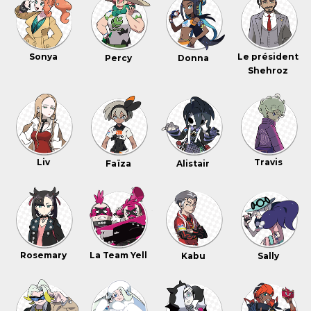
Sonya
Le président
Percy
Donna
Shehroz
Liv
Travis
Faïza
Alistair
Rosemary
La Team Yell
Kabu
Sally