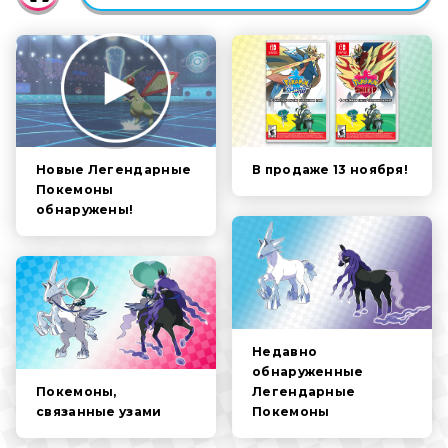
ACTIVE
CATEGORY
ВСЕ НОВОСТИ
FILTER:
СЮЖЕТ
ПОКЕМОНЫ
ПЕРСОНАЖИ
В продаже 13 ноября!
Новые Легендарные
Покемоны
обнаружены!
ГЕЙМПЛЕЙ
ВИДЕО
Недавно
обнаруженные
Легендарные
Покемоны,
Покемоны
связанные узами