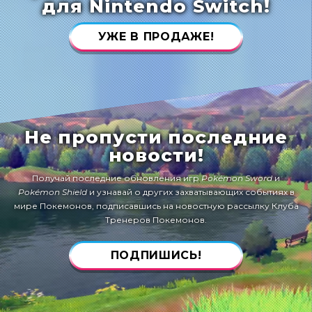
для Nintendo Switch!
УЖЕ В ПРОДАЖЕ!
Не пропусти последние
новости!
Получай последние обновления игр
Pokémon Sword
и
Pokémon Shield
и узнавай о других захватывающих событиях в
мире Покемонов, подписавшись на новостную рассылку Клуба
Тренеров Покемонов.
ПОДПИШИСЬ!