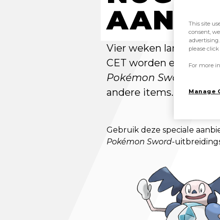
AANBIE
This site us
consent, we
advertising.
Vier weken lang van vr
please clic
CET worden er elke we
For more in
Pokémon Sword
en
Po
andere items. Probeer 
Manage 
Gebruik deze speciale aanbi
Pokémon Sword
-uitbreidin