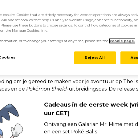
DING!
es cookies. Cookies that are strictly necessary for website operations are always act
 will also set cookies that help us analyze website usage, enhance functionality, an
 Please use these buttons to choose settings. To control how categories of cookies ar
ijdag 22 mei om 02:00 uur CET tot woensdag 1
k on the Manage Cookies link.
ek Pokémon en handige items cadeau gegeve
formation, or to change your settings at any time, please see the
cookie page.
kémon Shield
! Elke week ontvang je een a
ze dus allemaal te bemachtigen!
Cookies
Reject All
Acc
eding om je gereed te maken voor je avontuur op The I
gspas en de
Pokémon Shield
-uitbreidingspas. De release 
Cadeaus in de eerste week (vr
uur CET)
Ontvang een Galarian Mr. Mime met de
en een set Poké Balls