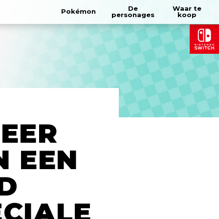
De
Waar te
Pokémon
personages
koop
EER
N EEN
D
ECIALE