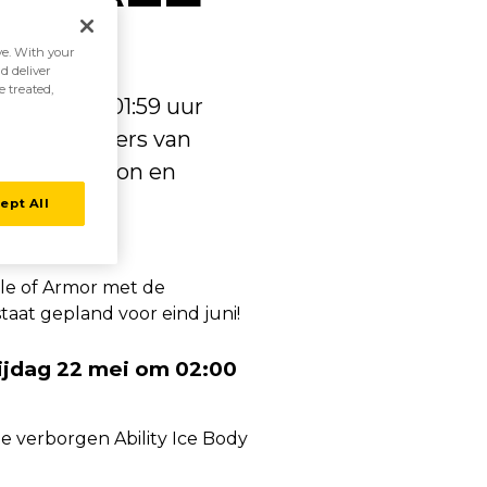
ive. With your
d deliver
e treated,
7 juni om 01:59 uur
n aan spelers van
ndere Pokémon en
ept All
sle of Armor met de
staat gepland voor eind juni!
ijdag 22 mei om 02:00
 verborgen Ability Ice Body