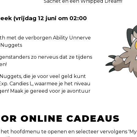
Sachet en een Whipped Dream!
eek (vrijdag 12 juni om 02:00
h met de verborgen Ability Unnerve
n Nuggets
genstanders zo nerveus dat ze tijdens
en!
Nuggets, die je voor veel geld kunt
Exp. Candies L, waarmee je het niveau
en! Maak je gereed voor je avontuur
OR ONLINE CADEAUS
 het hoofdmenu te openen en selecteer vervolgens 'Myst