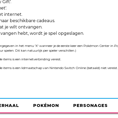
Gift'.
et'.
t internet.
 naar beschikbare cadeaus.
t je wilt ontvangen.
tvangen hebt, wordt je spel opgeslagen.
rgegeven in het menu 'X' wanneer je de eerste keer een Pokémon Center in
P
 spelen. Dit kan natuurlijk per speler verschillen.)
items is een internetverbinding vereist.
items is een lidmaatschap van Nintendo Switch Online (betaald) niet vereist
ERHAAL
POKÉMON
PERSONAGES