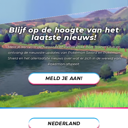
Blijf op de hoogte van het
laatste nieuws!
Meld je aan voor de nieuwsbrief van de Pokémon Trainer Club en
ontvang de nieuwste updates van
Pokémon Sword
en
Pokémon
Shield
en het allerlaatste nieuws over wat er zich in de wereld van
Pokémon afspeelt.
MELD JE AAN!
NEDERLAND