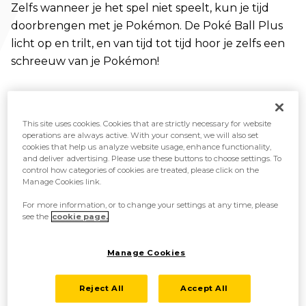
Zelfs wanneer je het spel niet speelt, kun je tijd
doorbrengen met je Pokémon. De Poké Ball Plus
licht op en trilt, en van tijd tot tijd hoor je zelfs een
schreeuw van je Pokémon!
This site uses cookies. Cookies that are strictly necessary for website
operations are always active. With your consent, we will also set
cookies that help us analyze website usage, enhance functionality,
and deliver advertising. Please use these buttons to choose settings. To
control how categories of cookies are treated, please click on the
Manage Cookies link.
For more information, or to change your settings at any time, please
see the
cookie page.
Manage Cookies
Reject All
Accept All