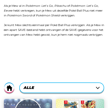
Als je Mew al in
Pokémon: Let’s Go, Pikachu
of
Pokémon: Let’s Go,
Eevee
hebt verkregen, kun je Mew uit dezelfde Poké Ball Plus niet meer
in
Pokémon Sword
of
Pokémon Shield
verkrijgen.
Je kunt Mew slechts eenmaal per Poké Ball Plus verkrijgen. Als je Mew in
een apart SAVE-bestand hebt ontvangen of de SAVE-gegevens voor het
ontvangen van Mew hebt gewist, kun je hem niet nogmaals verkrijgen.
CURRENTLY-
ALLE
Home
ACTIVE
CATEGORY
ALLE
FILTER: