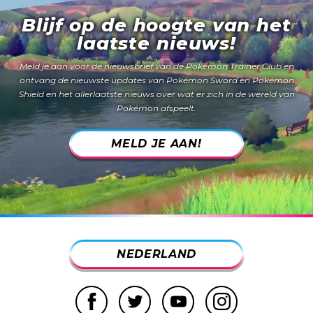
Blijf op de hoogte van het
laatste nieuws!
Meld je aan voor de nieuwsbrief van de Pokémon Trainer Club en
ontvang de nieuwste updates van
Pokémon Sword
en
Pokémon
Shield
en het allerlaatste nieuws over wat er zich in de wereld van
Pokémon afspeelt.
MELD JE AAN!
NEDERLAND