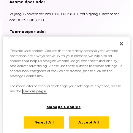
Aanmeldperiode:
Vrijdag 15 november om 01:00 uur (CET) tot vrijdag 6 december
om 00:59 uur (CET)
Toernooiperiode:
Vrijdag 6 december om 01:00 uur (CET) tot maandag 9 december
om 00:59 uur (CET)
This site uses cookies. Cookies that are strictly necessary for website
operations are always active. With your consent, we will also set
cookies that help us analyze website usage, enhance functionality,
Gevechtsformat:
and deliver advertising. Please use these buttons to choose settings. To
control how categories of cookies are treated, please click on the
Single Battle
Manage Cookies link.
Toegestane Pokémon:
For more information, or to change your settings at any time, please
see the
cookie page.
Pokémon die bemachtigd zijn in
Pokémon Sword
en
Pokémon
Shield
Manage Cookies
Bepaalde speciale Pokémon zijn niet toegestaan.
Registreer drie tot zes Pokémon voor je gevechtsteam.
Reject All
Accept All
Alle Pokémon in dit toernooi krijgen tijdens elke wedstrijd
automatisch level 50.