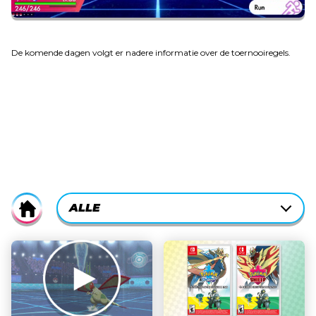
De komende dagen volgt er nadere informatie over de toernooiregels.
CURRENTLY-
ALLE
Home
ACTIVE
CATEGORY
ALLE
FILTER:
HET VERHAAL
POKÉMON