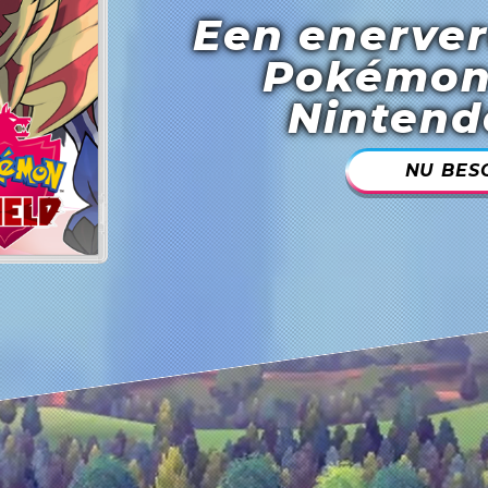
Een enerve
Pokémon
Nintend
NU BES