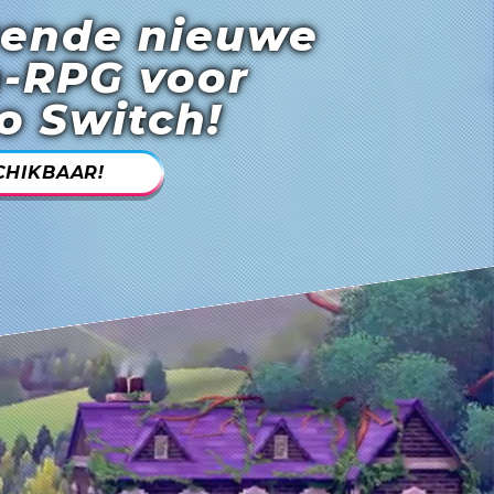
rende nieuwe
-RPG voor
o Switch!
CHIKBAAR!