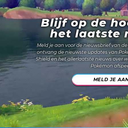
Blijf op de h
het laatste
Meld je aan voor de nieuwsbrief van d
ontvang de nieuwste updates van
Pok
Shield
en het allerlaatste nieuws over w
Pokémon afspee
MELD JE AAN