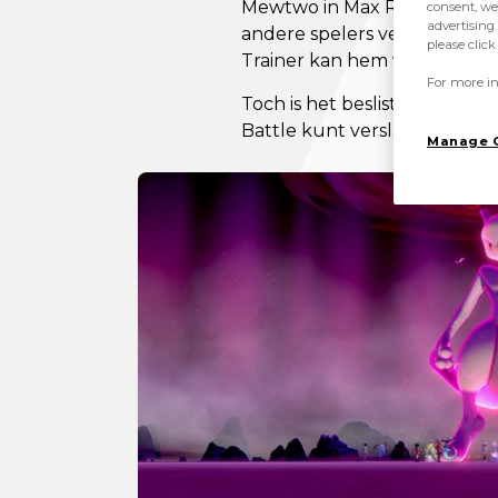
Mewtwo in Max Raid Battles! 
consent, we
advertising.
andere spelers verslaan! Bove
please clic
Trainer kan hem vangen!
For more in
Toch is het beslist de moei
Battle kunt verslaan, bestaa
Manage 