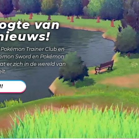
oogte van
 nieuws!
e Pokémon Trainer Club en
émon Sword
en
Pokémon
at er zich in de wereld van
lt.
!