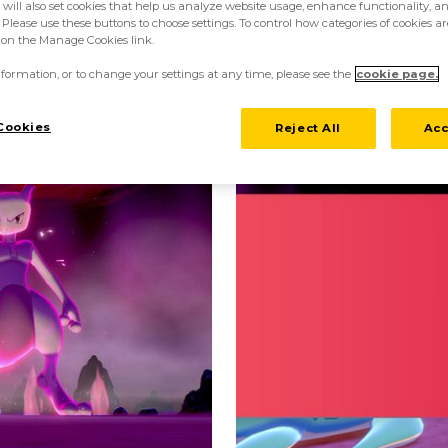
Deze Mewtwo is ongelooflijk sterk. Naar verluidt kun j
 will also set cookies that help us analyze website usage, enhance functionality, an
 Please use these buttons to choose settings. To control how categories of cookies ar
ndien laat hij nooit z'n dekking zakken, zelfs niet als hij
k on the Manage Cookies link.
formation, or to change your settings at any time, please see the
cookie page.
te waarde om het tegen deze Mewtwo op te nemen. Als je
t de kans dat je zeldzame items zoals Ability Capsules on
Cookies
Reject All
Acc