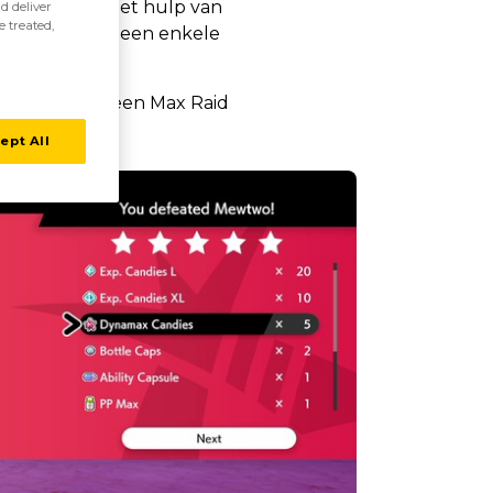
e hem alleen met hulp van
d deliver
e treated,
 verslagen is. Geen enkele
 hem tijdens een Max Raid
tvangt!
ept All