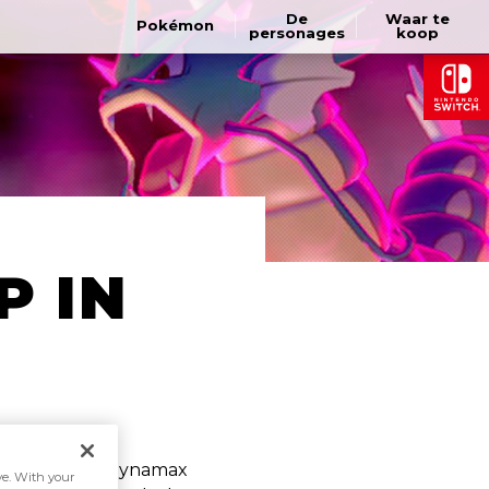
De
Waar te
Pokémon
personages
koop
P IN
erschijnt een Dynamax
ive. With your