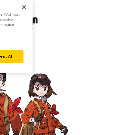
ive. With your
d deliver
e treated,
ept All