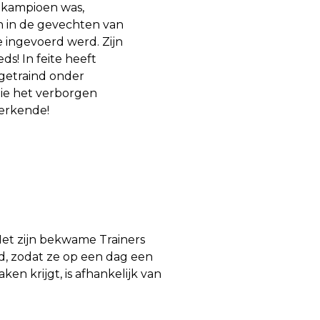
r kampioen was,
 in de gevechten van
ingevoerd werd. Zijn
ds! In feite heeft
getraind onder
die het verborgen
erkende!
Het zijn bekwame Trainers
rd, zodat ze op een dag een
en krijgt, is afhankelijk van