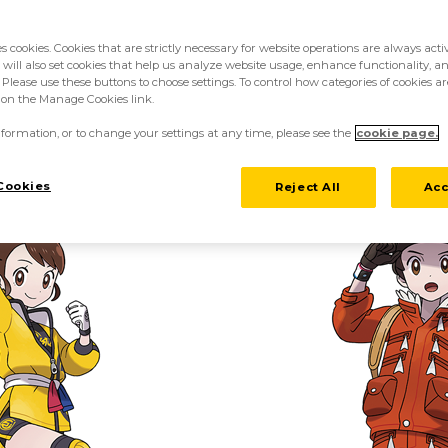
es cookies. Cookies that are strictly necessary for website operations are always act
 will also set cookies that help us analyze website usage, enhance functionality, an
 Please use these buttons to choose settings. To control how categories of cookies ar
k on the Manage Cookies link.
formation, or to change your settings at any time, please see the
cookie page.
Cookies
Reject All
Acc