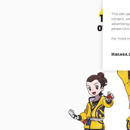
This site us
consent, we
advertising.
please clic
For more in
Manage 