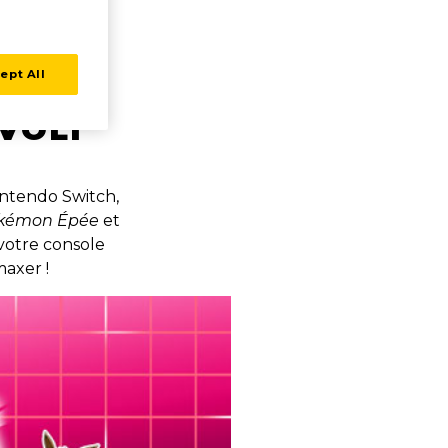
ET
ept All
UR
VOLI
intendo Switch,
kémon Épée
et
votre console
axer !