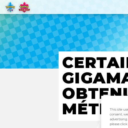
CERTA
GIGAMA
OBTENU
MÉTHOD
This site us
consent, we
advertising.
please clic