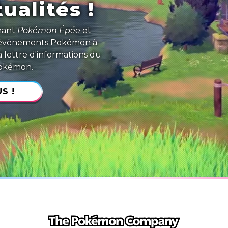
ualités !
rnant
Pokémon Épée
et
s évènements Pokémon à
a lettre d'informations du
Pokémon.
S !