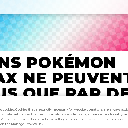
INS POKÉMON
X NE PEUVEN
S QUE PAR D
ES SPÉCIFIQU
es cookies. Cookies that are strictly necessary for website operations are always act
 will also set cookies that help us analyze website usage, enhance functionality, an
 Please use these buttons to choose settings. To control how categories of cookies ar
k on the Manage Cookies link.