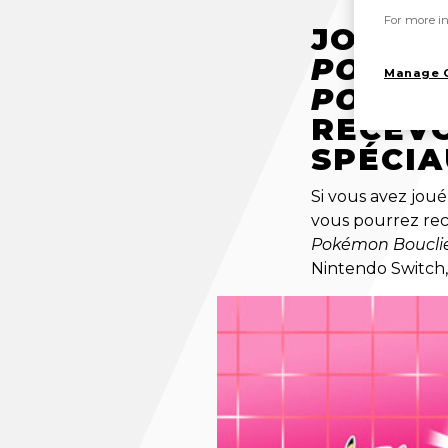
For more in
JOUEZ 
POKÉMO
Manage 
POKÉMO
RECEVO
SPÉCIA
Si vous avez jou
vous pourrez rec
Pokémon Boucli
Nintendo Switch,