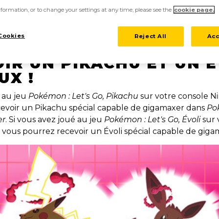
formation, or to change your settings at any time, please see the
cookie page.
À
N : LET'S GO, PIKACHU
Cookies
Reject All
Acc
N : LET'S GO, ÉVOLI
PO
IR UN PIKACHU ET UN É
UX !
é au jeu
Pokémon : Let's Go, Pikachu
sur votre console N
evoir un Pikachu spécial capable de gigamaxer dans
Po
er
. Si vous avez joué au jeu
Pokémon : Let's Go, Évoli
sur 
 vous pourrez recevoir un Évoli spécial capable de gigam