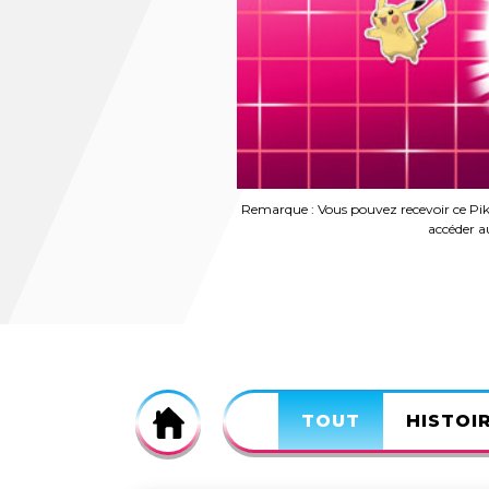
Remarque : Vous pouvez recevoir ce Pikac
accéder au
Home
TOUT
HISTOI