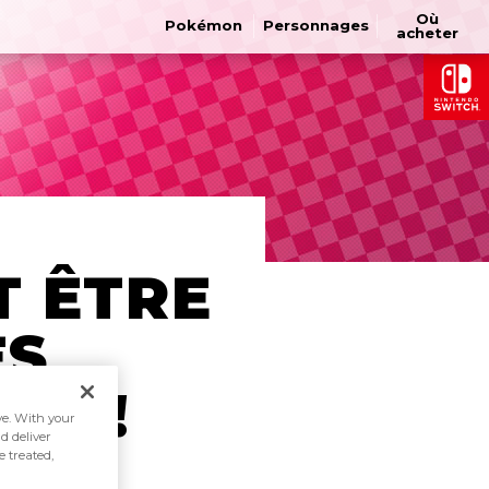
Où
Pokémon
Personnages
acheter
T ÊTRE
ES
ES !
ive. With your
d deliver
e treated,