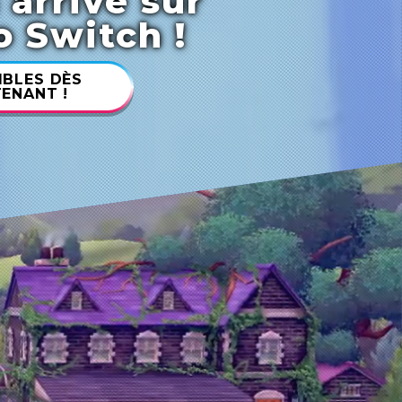
arrive sur
 Switch !
IBLES DÈS
ENANT !