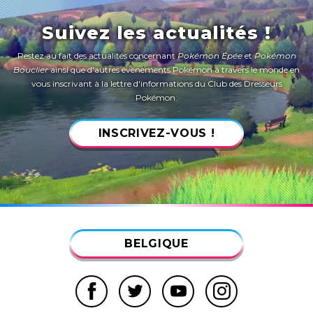
Suivez les actualités !
Restez au fait des actualités concernant
Pokémon Épée
et
Pokémon
Bouclier
ainsi que d'autres évènements Pokémon à travers le monde en
vous inscrivant à la lettre d'informations du Club des Dresseurs
Pokémon.
INSCRIVEZ-VOUS !
BELGIQUE