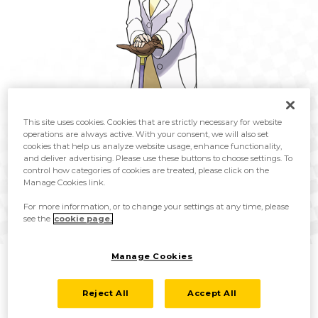
This site uses cookies. Cookies that are strictly necessary for website
operations are always active. With your consent, we will also set
cookies that help us analyze website usage, enhance functionality,
and deliver advertising. Please use these buttons to choose settings. To
control how categories of cookies are treated, please click on the
Manage Cookies link.
Magnolia est la Professeure Pokémon de la région de Galar. Ses
For more information, or to change your settings at any time, please
recherches portent principalement sur le phénomène Dynamax. Elle
see the
cookie page.
partage sa maison avec Sonya, à qui elle a confié une mission
particulière...
Manage Cookies
Reject All
Accept All