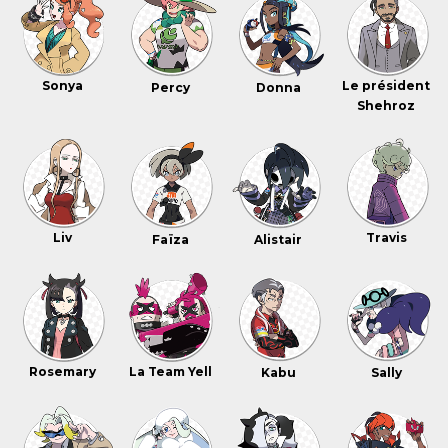
Sonya
Le président
Percy
Donna
Shehroz
Liv
Travis
Faïza
Alistair
Rosemary
La Team Yell
Kabu
Sally