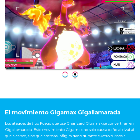
Screenshots:
El movimiento Gigamax Gigallamarada
Los ataques de tipo Fuego que use Charizard Gigamax se convertirán en
Gigallamarada. Este movimiento Gigamax no solo causa daño al rival al
que alcance, sino que además infligirá daño durante cuatro turnos a