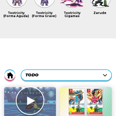
Toxtricity
Toxtricity
Toxtricity
Zarude
(Forma Aguda)
(Forma Grave)
Gigamax
CURRENTLY-
TODO
Home
ACTIVE
CATEGORY
TODO
FILTER:
HISTORIA
POKÉMON