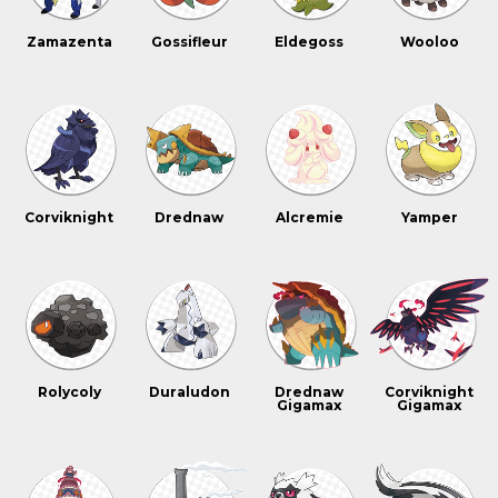
Zamazenta
Gossifleur
Eldegoss
Wooloo
Corviknight
Drednaw
Alcremie
Yamper
Rolycoly
Duraludon
Drednaw
Corviknight
Gigamax
Gigamax