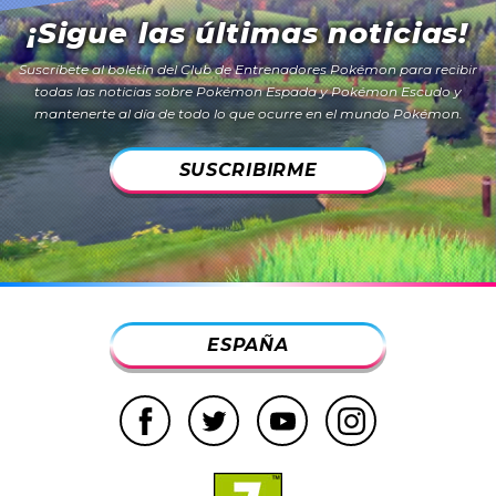
¡Sigue las últimas noticias!
Suscríbete al boletín del Club de Entrenadores Pokémon para recibir
todas las noticias sobre
Pokémon Espada
y
Pokémon Escudo
y
mantenerte al día de todo lo que ocurre en el mundo Pokémon.
SUSCRIBIRME
ESPAÑA