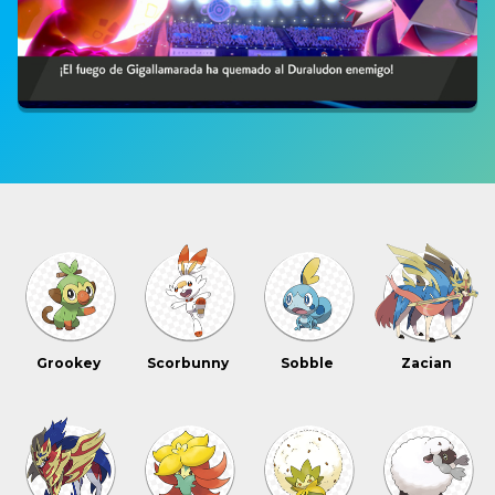
Grookey
Scorbunny
Sobble
Zacian