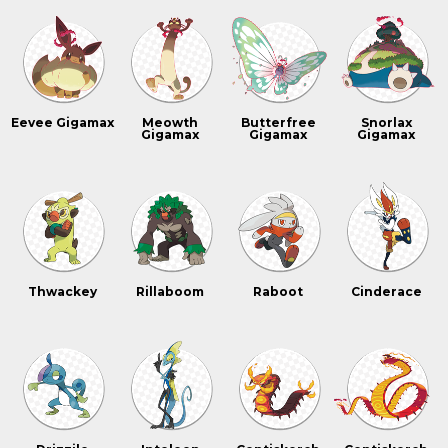
Eevee Gigamax
Meowth
Butterfree
Snorlax
Gigamax
Gigamax
Gigamax
Thwackey
Rillaboom
Raboot
Cinderace