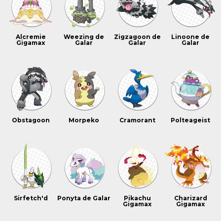
Alcremie
Weezing de
Zigzagoon de
Linoone de
Gigamax
Galar
Galar
Galar
Obstagoon
Morpeko
Cramorant
Polteageist
Sirfetch'd
Ponyta de Galar
Pikachu
Charizard
Gigamax
Gigamax