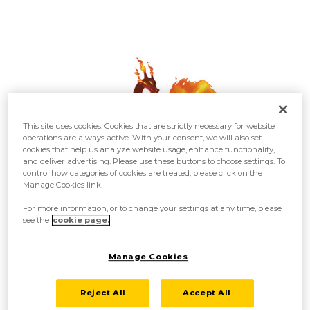
This site uses cookies. Cookies that are strictly necessary for website
operations are always active. With your consent, we will also set
cookies that help us analyze website usage, enhance functionality,
and deliver advertising. Please use these buttons to choose settings. To
control how categories of cookies are treated, please click on the
Manage Cookies link.
For more information, or to change your settings at any time, please
see the
cookie page.
Su cuerpo alberga unas llamas abrasadoras
Manage Cookies
Las llamas del interior de su cuerpo se han vuelto más potentes, y
rezuma fuego por la boca y por los cuernos, además de por la cola. La
Reject All
Accept All
intensidad de las llamas parece aumentar cuando ruge.