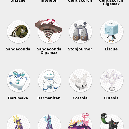
Drizzile
Inteleon
Centiskorch
Centiskorch
Gigamax
Sandaconda
Sandaconda
Stonjourner
Eiscue
Gigamax
Darumaka
Darmanitan
Corsola
Cursola