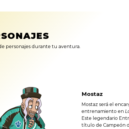
RSONAJES
e personajes durante tu aventura.
Mostaz
Mostaz será el enca
entrenamiento en
L
Este legendario Ent
título de Campeón du