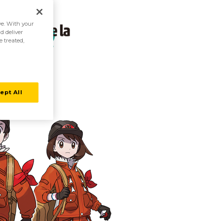
ive. With your
d deliver
e treated,
ept All