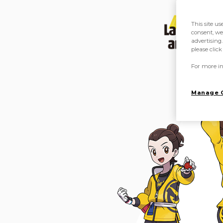
This site us
consent, we
advertising.
please clic
For more in
Manage 