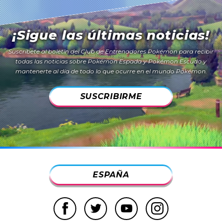
¡Sigue las últimas noticias!
Suscríbete al boletín del Club de Entrenadores Pokémon para recibir
todas las noticias sobre
Pokémon Espada
y
Pokémon Escudo
y
mantenerte al día de todo lo que ocurre en el mundo Pokémon.
SUSCRIBIRME
ESPAÑA